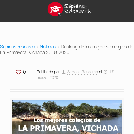
Sapiens research
»
Noticias
»
Ranking de los mejores colegios de
La Primavera, Vichada 2019-2020
0
Publicado por
Sapiens Research
el
17
marzo, 2020