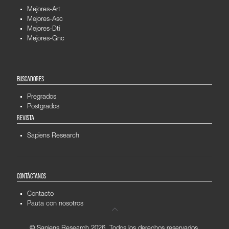
Mejores-Art
Mejores-Asc
Mejores-Dti
Mejores-Gnc
BUSCADORES
Pregrados
Postgrados
REVISTA
Sapiens Research
CONTÁCTANOS
Contacto
Pauta con nosotros
© Sapiens Research
2026. Todos los derechos reservados.