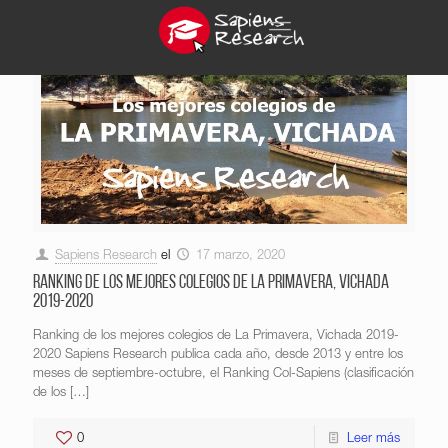
Sapiens Research
el
17 marzo, 2020
Ranking de los mejores colegios de La Primavera, Vichada
2019-2020
Ranking de los mejores colegios de La Primavera, Vichada 2019-
2020 Sapiens Research publica cada año, desde 2013 y entre los
meses de septiembre-octubre, el Ranking Col-Sapiens (clasificación
de los
[…]
0
Leer más