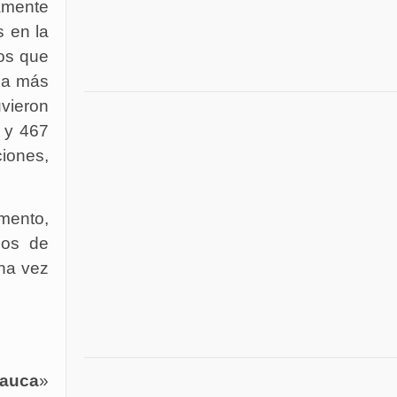
ramente
s en la
os que
(la más
uvieron
, y 467
ciones,
omento,
ios de
una vez
auca
»