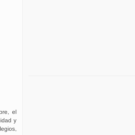
re, el
lidad y
egios,