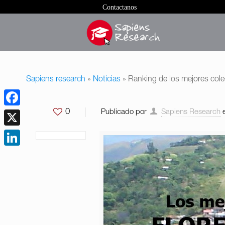
Contactanos
Sapiens research
»
Noticias
»
Ranking de los mejores col
0
Publicado por
Sapiens Research
Facebook
X
LinkedIn