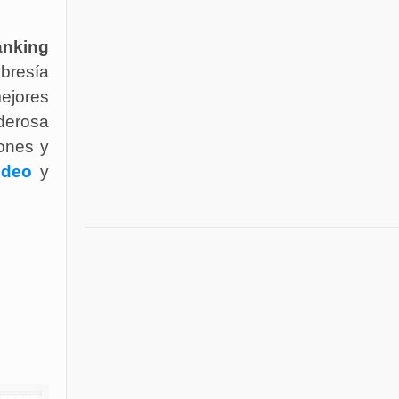
nking
mbresía
mejores
derosa
ones y
ideo
y