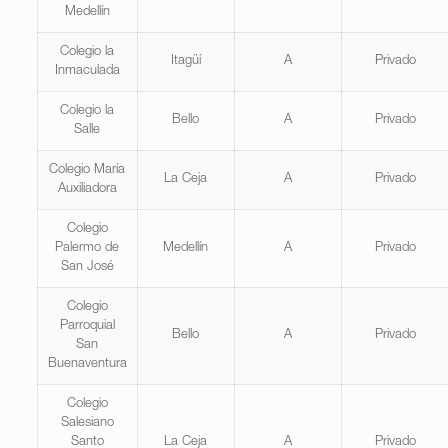
Medellín
Colegio la
Itagüí
A
Privado
Inmaculada
Colegio la
Bello
A
Privado
Salle
Colegio María
La Ceja
A
Privado
Auxiliadora
Colegio
Palermo de
Medellín
A
Privado
San José
Colegio
Parroquial
Bello
A
Privado
San
Buenaventura
Colegio
Salesiano
Santo
La Ceja
A
Privado