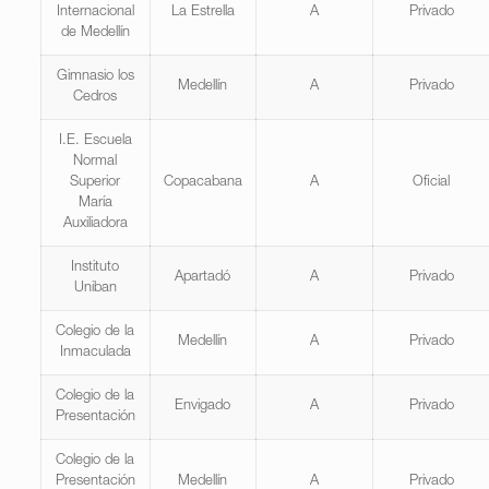
Internacional
La Estrella
A
Privado
de Medellín
Gimnasio los
Medellín
A
Privado
Cedros
I.E. Escuela
Normal
Superior
Copacabana
A
Oficial
María
Auxiliadora
Instituto
Apartadó
A
Privado
Uniban
Colegio de la
Medellín
A
Privado
Inmaculada
Colegio de la
Envigado
A
Privado
Presentación
Colegio de la
Presentación
Medellín
A
Privado