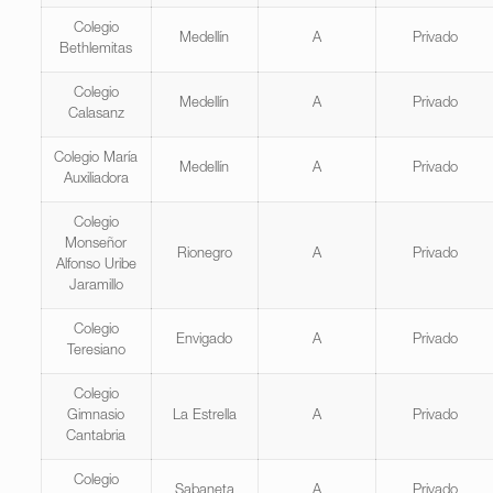
Colegio
Medellín
A
Privado
Bethlemitas
Colegio
Medellín
A
Privado
Calasanz
Colegio María
Medellín
A
Privado
Auxiliadora
Colegio
Monseñor
Rionegro
A
Privado
Alfonso Uribe
Jaramillo
Colegio
Envigado
A
Privado
Teresiano
Colegio
Gimnasio
La Estrella
A
Privado
Cantabria
Colegio
Sabaneta
A
Privado