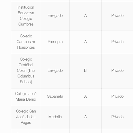
Institución
Educativa
Envigado
A
Privado
Colegio
Cumbres
Colegio
Campestre
Rionegro
A
Privado
Horizontes
Colegio
Cristóbal
Colon (The
Envigado
B
Privado
Columbus
School)
Colegio José
Sabaneta
A
Privado
María Berrio
Colegio San
José de las
Medellín
A
Privado
Vegas