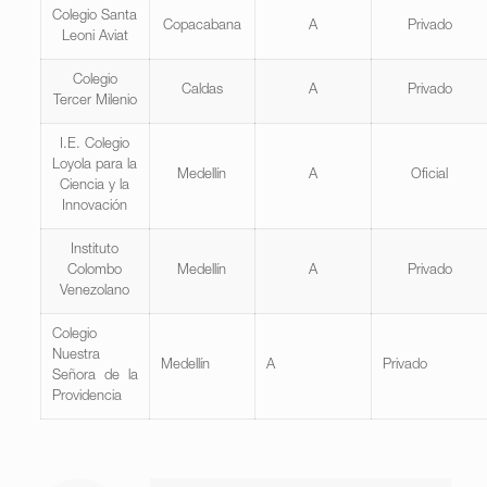
Colegio Santa
Copacabana
A
Privado
Leoni Aviat
Colegio
Caldas
A
Privado
Tercer Milenio
I.E. Colegio
Loyola para la
Medellín
A
Oficial
Ciencia y la
Innovación
Instituto
Colombo
Medellín
A
Privado
Venezolano
Colegio
Nuestra
Medellín
A
Privado
Señora de la
Providencia