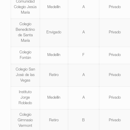
Comunidad
Colegio Jesús
Medellín
A
Privado
María
Colegio
Benedictino
Envigado
A
Privado
de Santa
María
Colegio
Medellín
F
Privado
Fontán
Colegio San
José de las
Retiro
A
Privado
Vegas
Instituto
Jorge
Medellín
A
Privado
Robledo
Colegio
Gimnasio
Retiro
B
Privado
Vermont