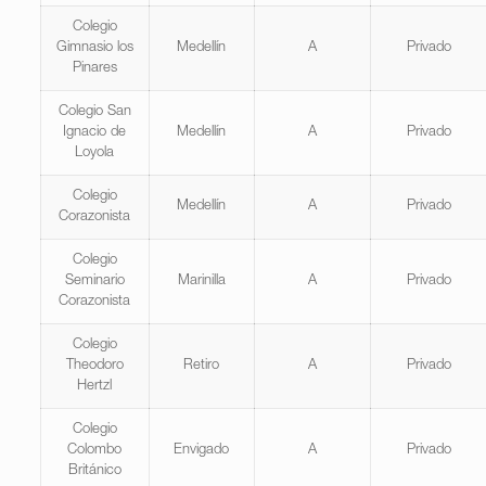
Colegio
Gimnasio los
Medellín
A
Privado
Pinares
Colegio San
Ignacio de
Medellín
A
Privado
Loyola
Colegio
Medellín
A
Privado
Corazonista
Colegio
Seminario
Marinilla
A
Privado
Corazonista
Colegio
Theodoro
Retiro
A
Privado
Hertzl
Colegio
Colombo
Envigado
A
Privado
Británico