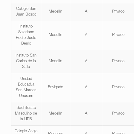
Colegio San
Medellín
A
Privado
Juan Bosco
Instituto
Salesiano
Medellín
A
Privado
Pedro Justo
Berrio
Instituto San
Carlos de la
Medellín
A
Privado
Salle
Unidad
Educativa
Envigado
A
Privado
San Marcos
Unesam
Bachillerato
Masculino de
Medellín
A
Privado
la UPB
Colegio Anglo