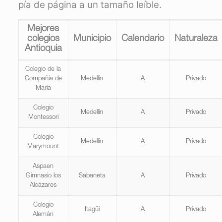
pía de página a un tamaño leíble.
Mejores
colegios
Municipio
Calendario
Naturaleza
Antioquia
Colegio de la
Compañía de
Medellín
A
Privado
María
Colegio
Medellín
A
Privado
Montessori
Colegio
Medellín
A
Privado
Marymount
Aspaen
Gimnasio los
Sabaneta
A
Privado
Alcázares
Colegio
Itagüí
A
Privado
Alemán