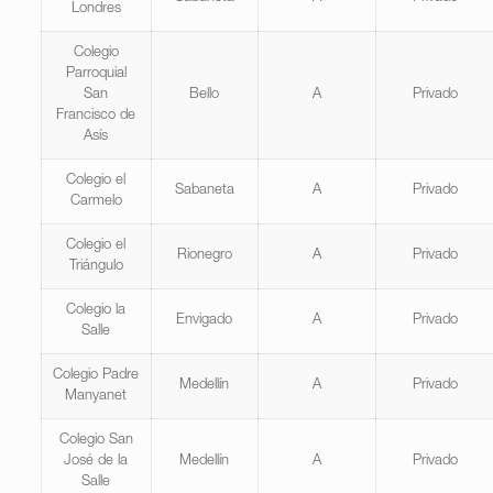
Londres
Colegio
Parroquial
San
Bello
A
Privado
Francisco de
Asís
Colegio el
Sabaneta
A
Privado
Carmelo
Colegio el
Rionegro
A
Privado
Triángulo
Colegio la
Envigado
A
Privado
Salle
Colegio Padre
Medellín
A
Privado
Manyanet
Colegio San
José de la
Medellín
A
Privado
Salle