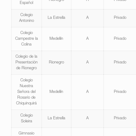
Rionegro
A
Privado
Español
Colegio
La Estrella
A
Privado
Antonino
Colegio
Campestre la
Medellín
A
Privado
Colina
Colegio de la
Presentación
Rionegro
A
Privado
de Rionegro
Colegio
Nuestra
Señora del
Medellín
A
Privado
Rosario de
Chiquinquirá
Colegio
La Estrella
A
Privado
Soleira
Gimnasio