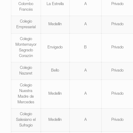
Colombo
La Estrella
A
Privado
Francés
Colegio
Medellín
A
Privado
Empresarial
Colegio
Montemayor
Envigado
B
Privado
Sagrado
Corazón
Colegio
Bello
A
Privado
Nazaret
Colegio
Nuestra
Medellín
A
Privado
Madre de
Mercedes
Colegio
Salesiano el
Medellín
A
Privado
Sufragio