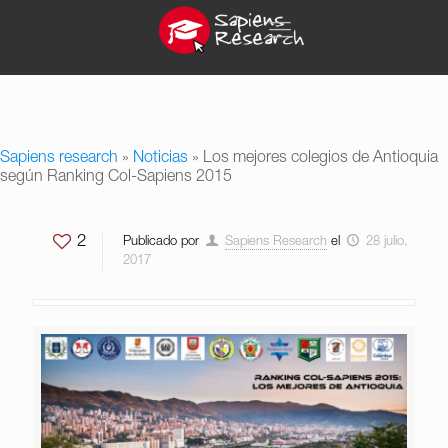
Sapiens research
»
Noticias
»
Los mejores colegios de Antioquia
según Ranking Col-Sapiens 2015
2
Publicado por
Sapiens Research
el
28 julio,
2017