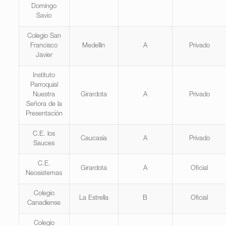
Domingo
Savio
Colegio San
Francisco
Medellín
A
Privado
Javier
Instituto
Parroquial
Nuestra
Girardota
A
Privado
Señora de la
Presentación
C.E. los
Caucasia
A
Privado
Sauces
C.E.
Girardota
A
Oficial
Neosistemas
Colegio
La Estrella
B
Oficial
Canadiense
Colegio