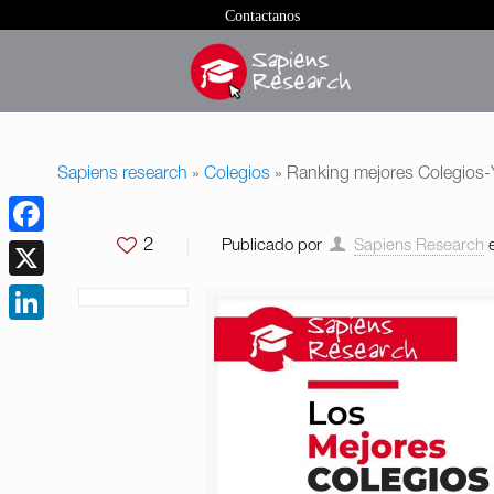
Contactanos
Sapiens research
»
Colegios
»
Ranking mejores Colegios-
2
Publicado por
Sapiens Research
Facebook
X
LinkedIn