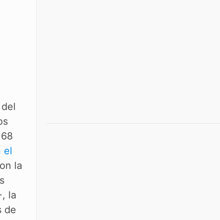
 del
os
168
 el
on la
s
, la
s de