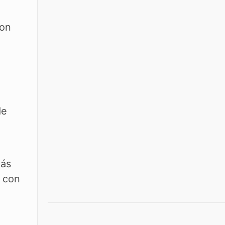
ron
de
más
e con