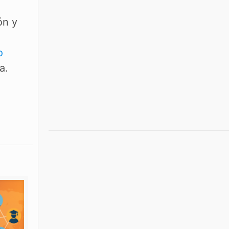
ón y
o
a.