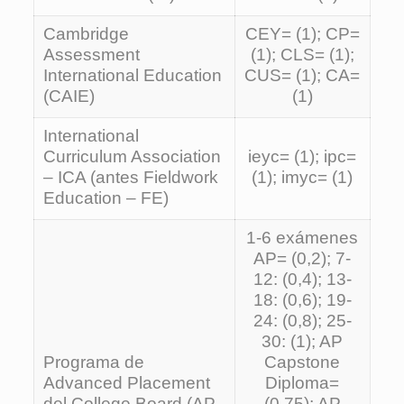
Cambridge
CEY= (1); CP=
Assessment
(1); CLS= (1);
International Education
CUS= (1); CA=
(CAIE)
(1)
International
Curriculum Association
ieyc= (1); ipc=
– ICA (antes Fieldwork
(1); imyc= (1)
Education – FE)
1-6 exámenes
AP= (0,2); 7-
12: (0,4); 13-
18: (0,6); 19-
24: (0,8); 25-
30: (1); AP
Programa de
Capstone
Advanced Placement
Diploma=
del College Board (AP-
(0,75); AP