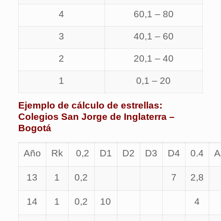
4
60,1 – 80
3
40,1 – 60
2
20,1 – 40
1
0,1 – 20
Ejemplo de cálculo de estrellas:
Colegios San Jorge de Inglaterra –
Bogotá
Año
Rk
0,2
D1
D2
D3
D4
0.4
A
13
1
0,2
7
2,8
14
1
0,2
10
4