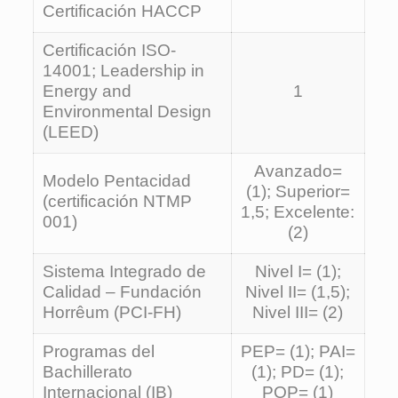
Certificación HACCP
Certificación ISO-
14001; Leadership in
Energy and
1
Environmental Design
(LEED)
Avanzado=
Modelo Pentacidad
(1); Superior=
(certificación NTMP
1,5; Excelente:
001)
(2)
Sistema Integrado de
Nivel I= (1);
Calidad – Fundación
Nivel II= (1,5);
Horrêum (PCI-FH)
Nivel III= (2)
Programas del
PEP= (1); PAI=
Bachillerato
(1); PD= (1);
Internacional (IB)
POP= (1)