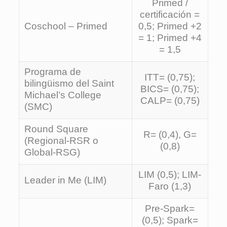
Primed /
certificación =
Coschool – Primed
0,5; Primed +2
= 1; Primed +4
= 1,5
Programa de
ITT= (0,75);
bilingüismo del Saint
BICS= (0,75);
Michael’s College
CALP= (0,75)
(SMC)
Round Square
R= (0,4), G=
(Regional-RSR o
(0,8)
Global-RSG)
LIM (0,5); LIM-
Leader in Me (LIM)
Faro (1,3)
Pre-Spark=
(0,5); Spark=