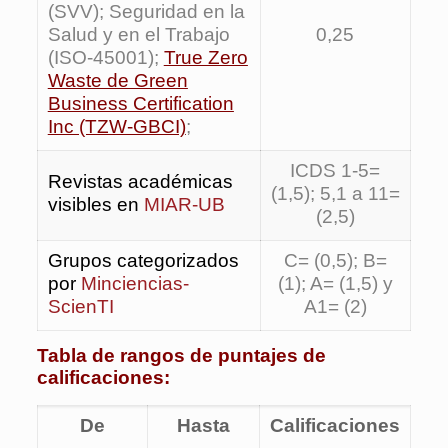
(SVV); Seguridad en la
Salud y en el Trabajo
0,25
(ISO-45001);
True Zero
Waste de Green
Business Certification
Inc (TZW-GBCI)
;
ICDS 1-5=
Revistas académicas
(1,5); 5,1 a 11=
visibles en
MIAR-UB
(2,5)
Grupos categorizados
C= (0,5); B=
por
Minciencias-
(1); A= (1,5) y
ScienTI
A1= (2)
Tabla de rangos de puntajes de
calificaciones:
De
Hasta
Calificaciones