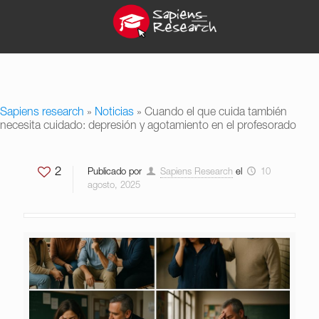
Sapiens research
»
Noticias
»
Cuando el que cuida también
necesita cuidado: depresión y agotamiento en el profesorado
2
Publicado por
Sapiens Research
el
10
agosto, 2025