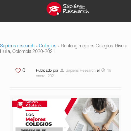
Sapiens research
»
Colegios
»
Ranking mejores Colegios-Rivera,
Huila, Colombia 2020-2021
0
Publicado por
Sapiens Research
el
19
enero, 2021