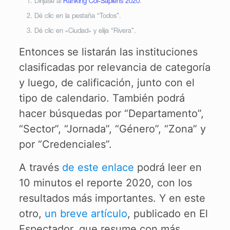
Diríjase al
Ranking Col-Sapiens 2020
.
Dé clic en la pestaña “Todos”.
Dé clic en «Ciudad» y elija “Rivera”.
Entonces se listarán las instituciones
clasificadas por relevancia de categoría
y luego, de calificación, junto con el
tipo de calendario. También podrá
hacer búsquedas por “Departamento”,
“Sector”, “Jornada”, “Género”, “Zona” y
por “Credenciales”.
A través
de este enlace
podrá leer en
10 minutos el reporte 2020, con los
resultados más importantes. Y en este
otro,
un breve artículo
, publicado en El
Espectador, que resume con más