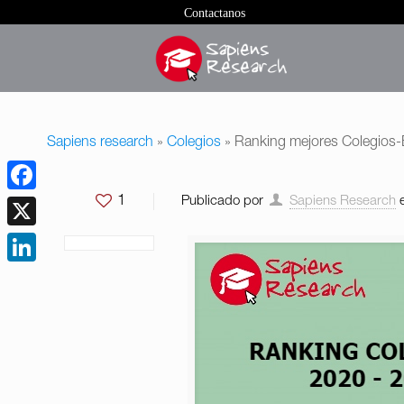
Contactanos
Sapiens research
»
Colegios
»
Ranking mejores Colegios
1
Publicado por
Sapiens Research
Facebook
X
LinkedIn