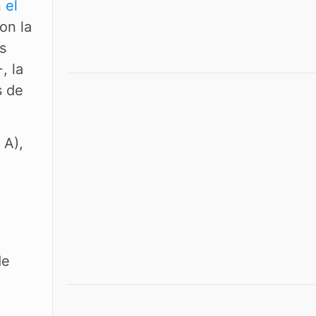
 el
on la
s
, la
s de
 A),
de