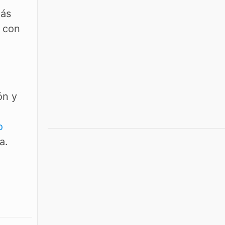
más
e con
ón y
o
a.