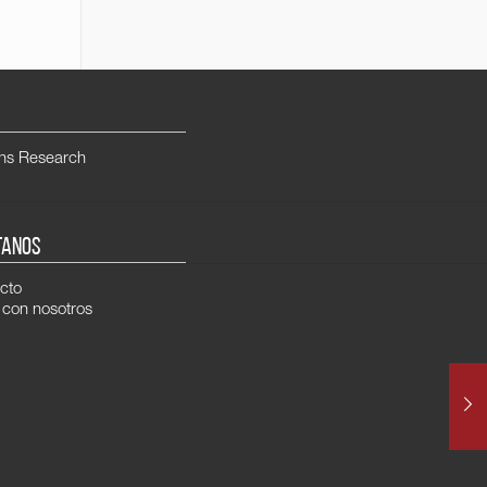
ns Research
TANOS
cto
 con nosotros