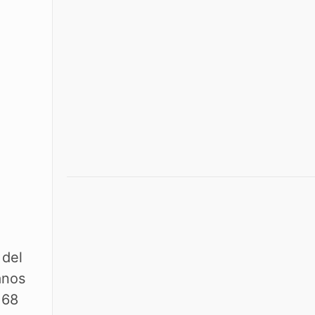
 del
anos
168