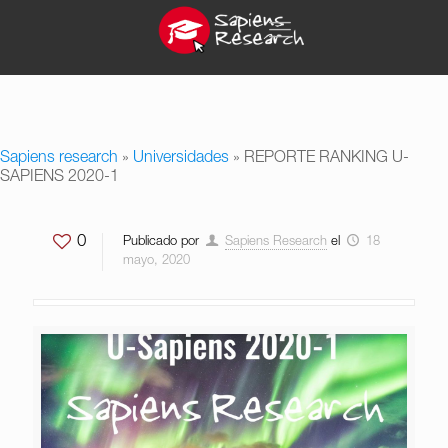
Sapiens research
»
Universidades
»
REPORTE RANKING U-
SAPIENS 2020-1
0
Publicado por
Sapiens Research
el
18
mayo, 2020