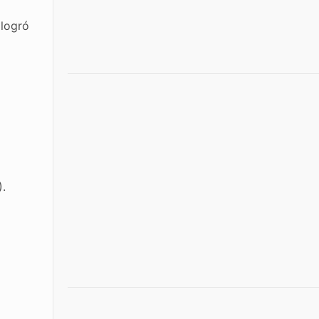
 logró
).