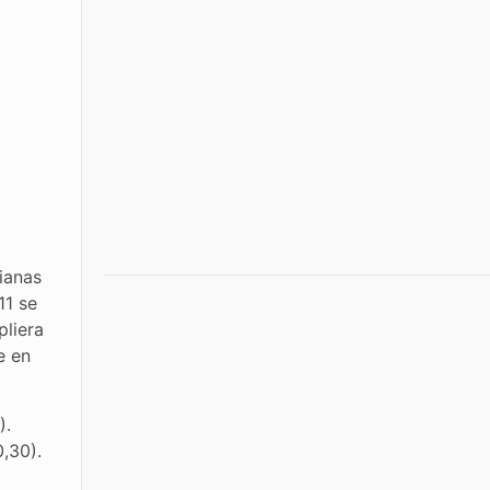
ianas
11 se
pliera
e en
).
0,30).