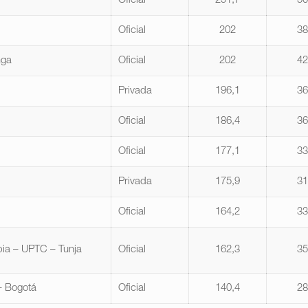
Oficial
251,7
5
Oficial
202
3
nga
Oficial
202
4
Privada
196,1
3
Oficial
186,4
3
Oficial
177,1
3
Privada
175,9
3
Oficial
164,2
3
ia – UPTC – Tunja
Oficial
162,3
3
 – Bogotá
Oficial
140,4
2