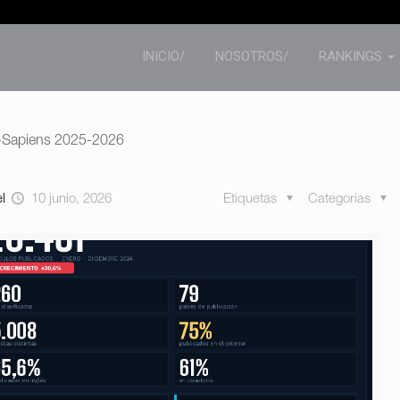
INICIO/
NOSOTROS/
RANKINGS
-Sapiens 2025-2026
el
10 junio, 2026
Etiquetas
Categorias