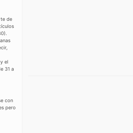
rte de
tículos
80).
ianas
cir,
y el
de 31 a
se con
es pero