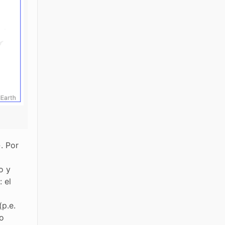
. Por
o y
 el
p.e.
co