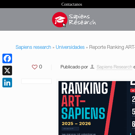
Contactanos
Sapiens research
»
Universidades
»
Reporte Ranking ART
0
Publicado por
Sapiens Research
Facebook
X
LinkedIn