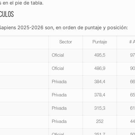
en el pie de tabla.
ículos
Sapiens 2025-2026 son, en orden de puntaje y posición:
Sector
Puntaje
# A
Oficial
495,5
9
Oficial
486,9
9
Privada
384,4
6
Privada
378,4
6
Privada
315,3
6
Privada
252
4