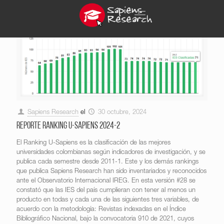
Sapiens Research
el
30 octubre, 2024
Reporte Ranking U-Sapiens 2024-2
El Ranking U-Sapiens es la clasificación de las mejores
universidades colombianas según indicadores de investigación, y se
publica cada semestre desde 2011-1. Este y los demás rankings
que publica Sapiens Research han sido inventariados y reconocidos
ante el Observatorio Internacional IREG. En esta versión #28 se
constató que las IES del país cumplieran con tener al menos un
producto en todas y cada una de las siguientes tres variables, de
acuerdo con la metodología: Revistas indexadas en el Índice
Bibliográfico Nacional, bajo la convocatoria 910 de 2021, cuyos