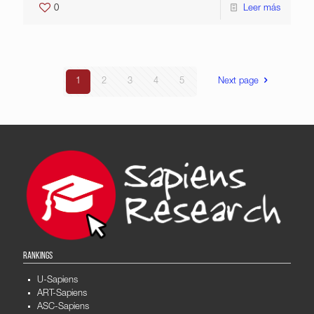
0
Leer más
1
2
3
4
5
Next page
RANKINGS
U-Sapiens
ART-Sapiens
ASC-Sapiens