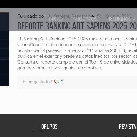
Publicado por
Sapiens Research
el
10 junio, 2026
INICIO/
NOSOTROS/
RANKINGS
Reporte Ranking ART-Sapiens 2025-2
El Ranking ART-Sapiens 2025-2026 registra el mayor crecimie
las instituciones de educación superior colombianas: 20.481
revistas de 79 países. Esta versión #11 analiza 260 IES, rev
publica en el exterior y presenta datos inéditos por sector, c
Consulta el reporte completo con el Top 15 de universidades
que marcarán la investigación colombiana.
Te ha gustado?
0
GRUPOS
REVISTA