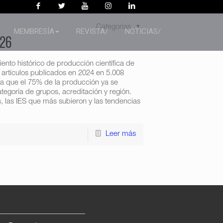
Categorias
MEMBRESÍA
REVISTA/
NOTICIAS/
026
nto histórico de producción científica de
 artículos publicados en 2024 en 5.008
ela que el 75% de la producción ya se
ategoría de grupos, acreditación y región.
, las IES que más subieron y las tendencias
Leer más