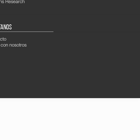
ns Research
TANOS
cto
 con nosotros