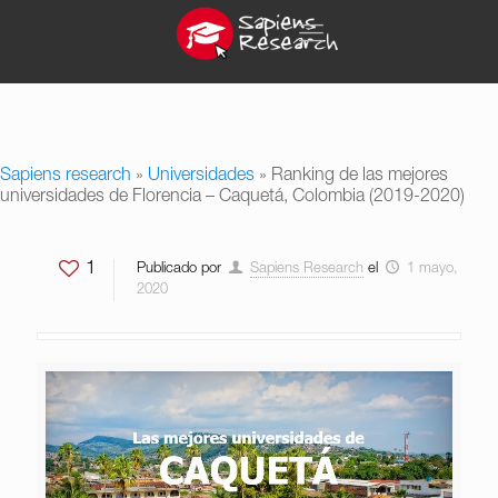
Sapiens research
»
Universidades
»
Ranking de las mejores
universidades de Florencia – Caquetá, Colombia (2019-2020)
1
Publicado por
Sapiens Research
el
1 mayo,
2020