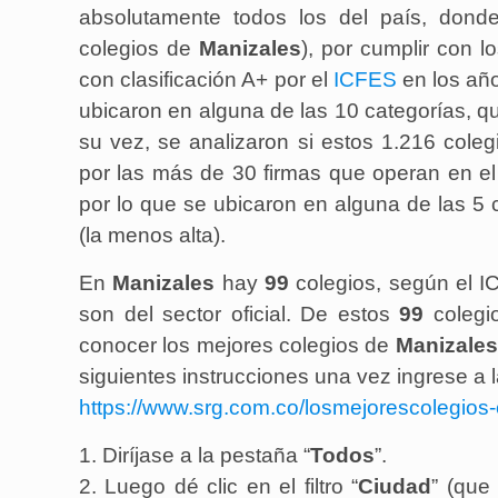
absolutamente todos los del país, donde
colegios de
Manizales
), por cumplir con l
con clasificación A+ por el
ICFES
en los año
ubicaron en alguna de las 10 categorías, q
su vez, se analizaron si estos 1.216 coleg
por las más de 30 firmas que operan en el 
por lo que se ubicaron en alguna de las 5 
(la menos alta).
En
Manizales
hay
99
colegios, según el I
son del sector oficial. De estos
99
colegi
conocer los mejores colegios de
Manizales
siguientes instrucciones una vez ingrese a 
https://www.srg.com.co/losmejorescolegios-
1. Diríjase a la pestaña “
Todos
”.
2. Luego dé clic en el filtro “
Ciudad
” (que