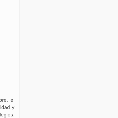
re, el
lidad y
egios,