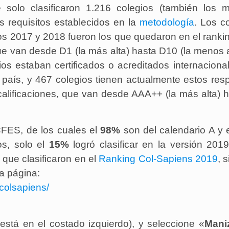
 solo clasificaron 1.216 colegios (también los m
os requisitos establecidos en la
metodología
. Los c
s 2017 y 2018 fueron los que quedaron en el ranki
ue van desde D1 (la más alta) hasta D10 (la menos a
ios estaban certificados o acreditados internacion
país, y 467 colegios tienen actualmente estos res
calificaciones, que van desde AAA++ (la más alta) 
CFES, de los cuales el
98%
son del calendario A y 
os, solo el
15%
logró clasificar en la versión 201
que clasificaron en el
Ranking Col-Sapiens 2019
, 
la página:
colsapiens/
 está en el costado izquierdo), y seleccione «
Mani