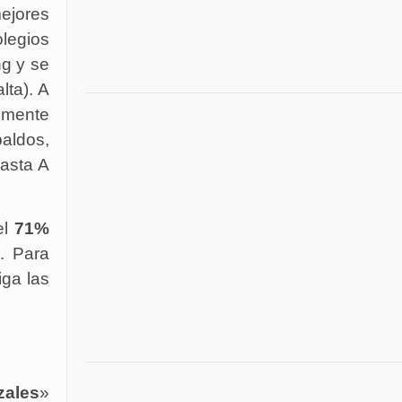
ejores
olegios
ng y se
lta). A
almente
paldos,
hasta A
el
71%
9. Para
siga las
zales
»