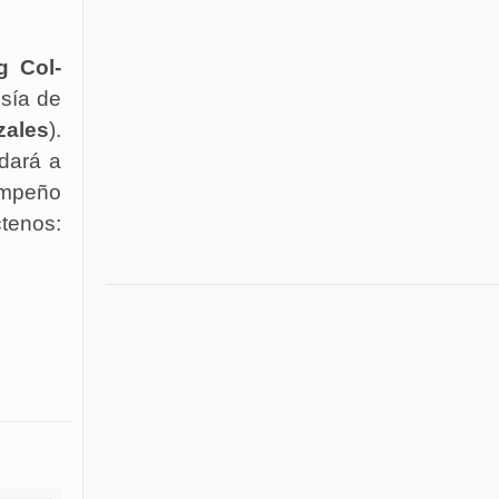
g Col-
esía de
zales
).
udará a
empeño
tenos: