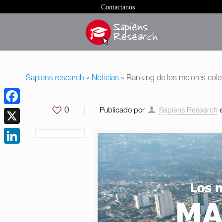
Contactanos
Sapiens research
»
Noticias
»
Ranking de los mejores col
0
Publicado por
Sapiens Research
Facebook
X
LinkedIn