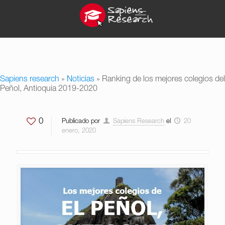
Sapiens research
»
Noticias
»
Ranking de los mejores colegios del
Peñol, Antioquia 2019-2020
0
Publicado por
Sapiens Research
el
20
enero, 2020