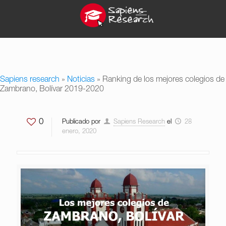
Sapiens research
»
Noticias
»
Ranking de los mejores colegios de
Zambrano, Bolívar 2019-2020
0
Publicado por
Sapiens Research
el
28
enero, 2020