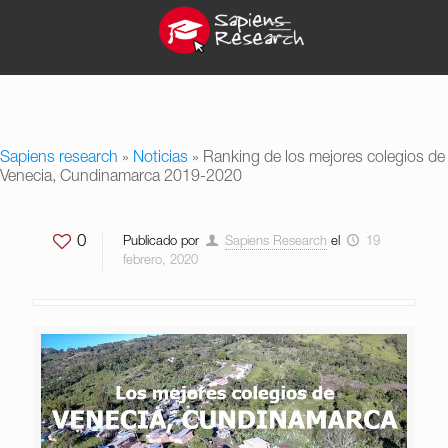
Sapiens research
»
Noticias
»
Ranking de los mejores colegios de
Venecia, Cundinamarca 2019-2020
0
Publicado por
Sapiens Research
el
19
febrero, 2020