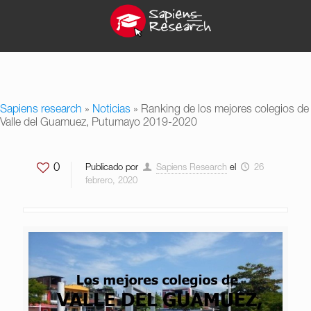
Sapiens research
»
Noticias
»
Ranking de los mejores colegios de
Valle del Guamuez, Putumayo 2019-2020
0
Publicado por
Sapiens Research
el
26
febrero, 2020