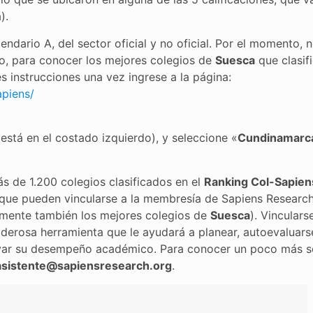
).
endario A, del sector oficial y no oficial. Por el momento, 
rgo, para conocer los mejores colegios de
Suesca
que clasif
tes instrucciones una vez ingrese a la página:
apiens/
 está en el costado izquierdo), y seleccione «
Cundinamarc
 de 1.200 colegios clasificados en el
Ranking Col-Sapien
s que pueden vincularse a la membresía de Sapiens Researc
uramente también los mejores colegios de
Suesca
). Vinculars
oderosa herramienta que le ayudará a planear, autoevaluars
evar su desempeño académico. Para conocer un poco más s
asistente@sapiensresearch.org
.