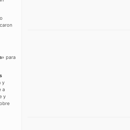
no
icaron
a
» para
s
h y
e a
e y
obre