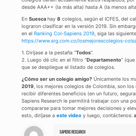
desde AAA++ (la más alta) hasta A (la menos alta
En
Suesca
hay
8
colegios, según el ICFES, del cal
lograron clasificar en la versión 2019. Sin emba
en el
Ranking Col-Sapiens 2019
, siga las siguien
https://www.srg.com.co/losmejorescolegios-cols
1. Diríjase a la pestaña “
Todos
”.
2. Luego dé clic en el filtro “
Departamento
” (que
que se despliegue el listado de colegios.
¿Cómo ser un colegio amigo?
Únicamente los más
2019
, los mejores colegios de Colombia, son lo
recibir diferentes beneficios (en un futuro, seg
Sapiens Research le permitirá trabajar con una p
compararse para tomar mejores decisiones y el
esto, diríjase a
este video
y luego, contáctenos:
Sapiens Research