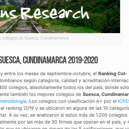
s colegios de Suesca, Cundinamarca
 Suesca, Cundinamarca 2019-2020
y entre los meses de septiembre-octubre, el
Ranking Col-
lombianos según categoría, calidad y acreditación internaci
400 colegios, absolutamente todos los del país, donde sol
amente también los mejores colegios de
Suesca, Cundinama
metodología
. Los colegios con clasificación A+ por el
ICFE
el ranking 2019 y se ubicaron en alguna de las 10 categorí
ta). A su vez, se analizaron si estos más de 1.200 colegios
nalmente por las más de 30 firmas que operan en el país, y 
lo que se ubicaron en alguna de las 5 calificaciones, que v