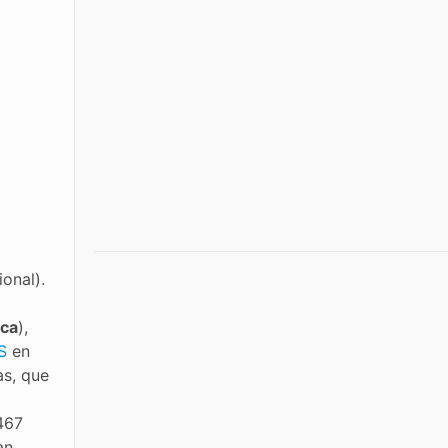
onal).
o
rca
),
S
en
as, que
467
an