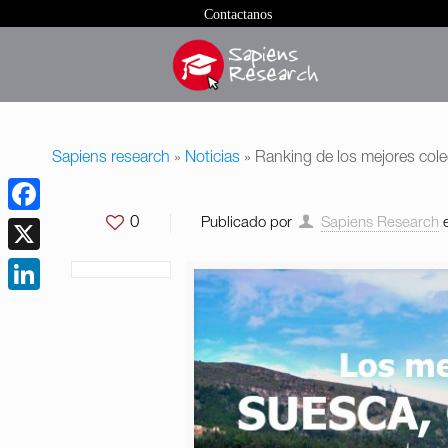
Contactanos
Sapiens research
»
Noticias
»
Ranking de los mejores co
0
Publicado por
Sapiens Research
Facebook
X
LinkedIn