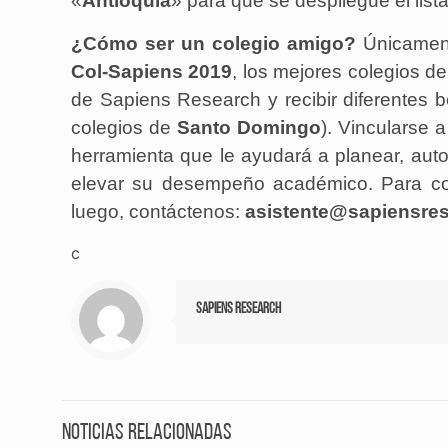
«
Antioquia
» para que se despliegue el list
¿Cómo ser un colegio amigo?
Únicament
Col-Sapiens 2019
, los mejores colegios d
de Sapiens Research y recibir diferentes b
colegios de
Santo Domingo
). Vincularse 
herramienta que le ayudará a planear, aut
elevar su desempeño académico. Para co
luego, contáctenos:
asistente@sapiensres
c
Sapiens Research
Noticias relacionadas