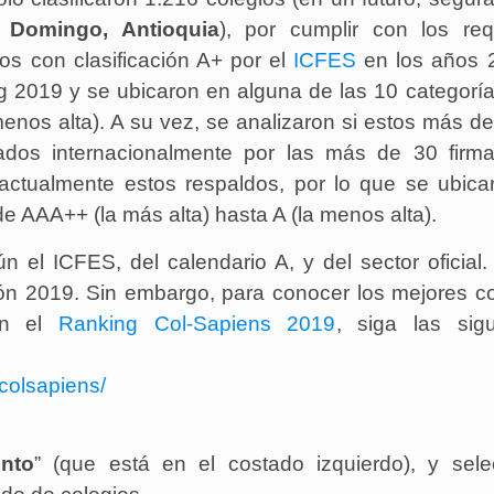
o Domingo
, Antioquia
), por cumplir con los requ
ios con clasificación A+ por el
ICFES
en los años 
g 2019 y se ubicaron en alguna de las 10 categorí
enos alta). A su vez, se analizaron si estos más d
itados internacionalmente por las más de 30 firm
 actualmente estos respaldos, por lo que se ubica
de AAA++ (la más alta) hasta A (la menos alta).
n el ICFES, del calendario A, y del sector oficial.
ión 2019. Sin embargo, para conocer los mejores c
 en el
Ranking Col-Sapiens 2019
, siga las sigu
colsapiens/
nto
” (que está en el costado izquierdo), y sele