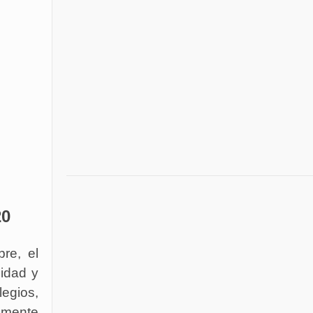
20
re, el
lidad y
egios,
ramente