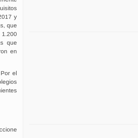
isitos
2017 y
as, que
e 1.200
as que
ron en
 Por el
olegios
ientes
ccione