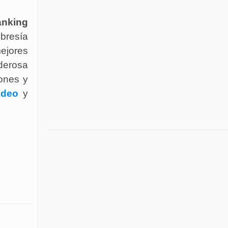
nking
mbresía
mejores
oderosa
ones y
ideo
y