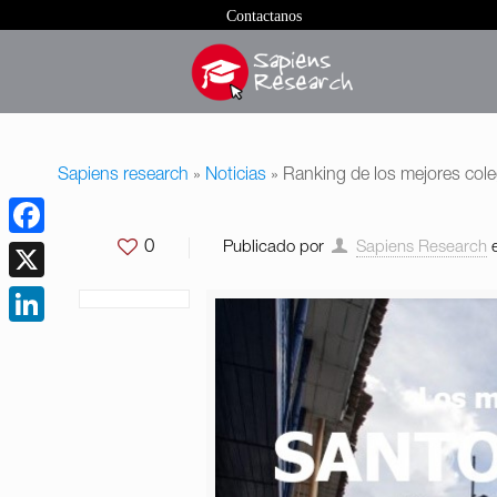
Contactanos
Sapiens research
»
Noticias
»
Ranking de los mejores col
0
Publicado por
Sapiens Research
Facebook
X
LinkedIn