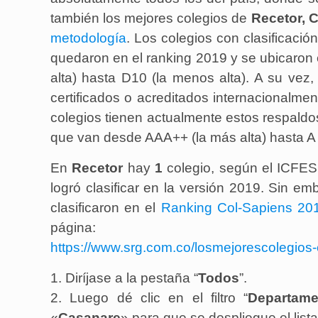
también los mejores colegios de
Recetor
, 
metodología
. Los colegios con clasificació
quedaron en el ranking 2019 y se ubicaron 
alta) hasta D10 (la menos alta). A su vez,
certificados o acreditados internacionalme
colegios tienen actualmente estos respaldos
que van desde AAA++ (la más alta) hasta A 
En
Recetor
hay
1
colegio
, según el ICFES,
logró clasificar en la versión 2019. Sin e
clasificaron en el
Ranking Col-Sapiens 20
página:
https://www.srg.com.co/losmejorescolegios-
1. Diríjase a la pestaña “
Todos
”.
2. Luego dé clic en el filtro “
Departame
«
Casanare
» para que se despliegue el list