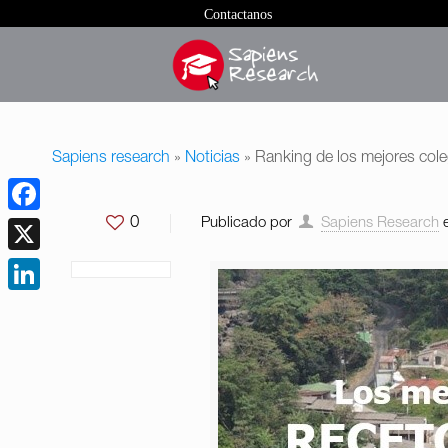
Contactanos
Sapiens research
»
Noticias
»
Ranking de los mejores col
0
Publicado por
Sapiens Research
Facebook
X
LinkedIn