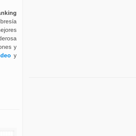
nking
mbresía
mejores
derosa
ones y
ideo
y