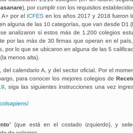
Casanare
), por cumplir con los requisitos establecido
n A+ por el
ICFES
en los años 2017 y 2018 fueron l
en alguna de las 10 categorías, que van desde D1 
 se analizaron si estos más de 1.200 colegios est
nte por las más de 30 firmas que operan en el país
, por lo que se ubicaron en alguna de las 5 califica
(la menos alta).
 del calendario A, y del sector oficial. Por el mome
mbargo, para conocer los mejores colegios de
Recet
19
, siga las siguientes instrucciones una vez ingre
colsapiens/
nto
” (que está en el costado izquierdo), y sele
ado de colegios.