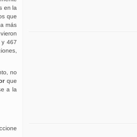
s en la
os que
(la más
uvieron
, y 467
ciones,
nto, no
or
que
se a la
ccione