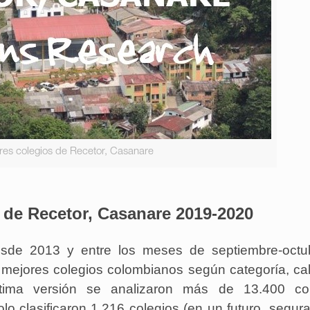
res colegios de Recetor, Casanare
 de Recetor, Casanare 2019-2020
sde 2013 y entre los meses de septiembre-octub
s mejores colegios colombianos según categoría, ca
éptima versión se analizaron más de 13.400 col
lo clasificaron 1.216 colegios (en un futuro, segu