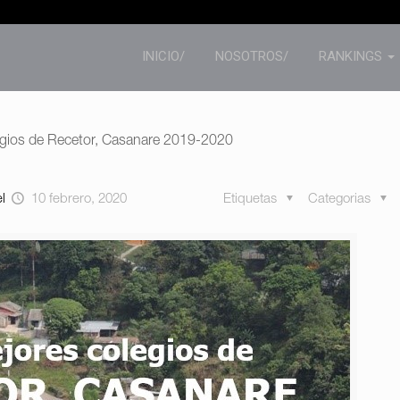
INICIO/
NOSOTROS/
RANKINGS
egios de Recetor, Casanare 2019-2020
el
10 febrero, 2020
Etiquetas
Categorias