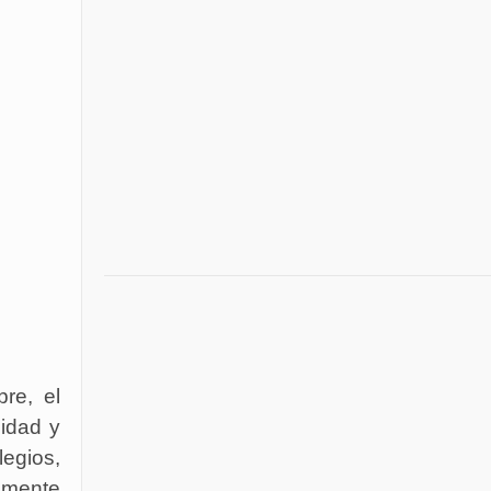
re, el
lidad y
egios,
ramente