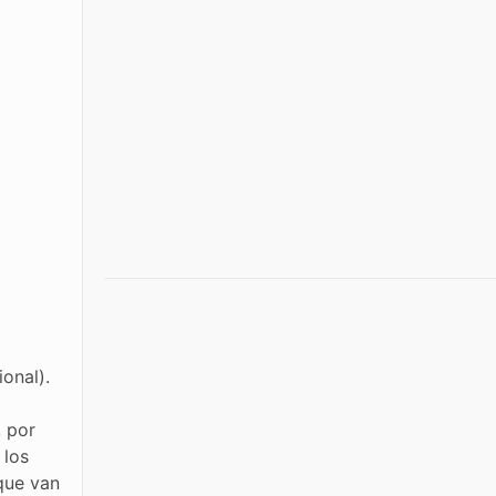
onal).
o
, por
 los
que van