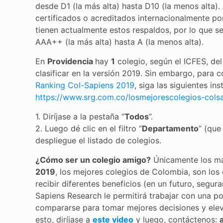
desde D1 (la más alta) hasta D10 (la menos alta).
certificados o acreditados internacionalmente po
tienen actualmente estos respaldos, por lo que se
AAA++ (la más alta) hasta A (la menos alta).
En
Providencia
hay
1
colegio, según el ICFES, del
clasificar en la versión 2019. Sin embargo, para
Ranking Col-Sapiens 2019
, siga las siguientes in
https://www.srg.com.co/losmejorescolegios-cols
1. Diríjase a la pestaña “
Todos
”.
2. Luego dé clic en el filtro “
Departamento
” (que
despliegue el listado de colegios.
¿Cómo ser un colegio amigo?
Únicamente los más
2019
, los mejores colegios de Colombia, son lo
recibir diferentes beneficios (en un futuro, seg
Sapiens Research le permitirá trabajar con una p
compararse para tomar mejores decisiones y el
esto, diríjase a
este video
y luego, contáctenos: