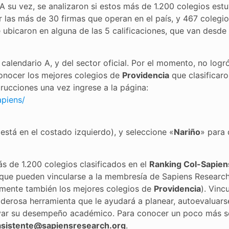
 A su vez, se analizaron si estos más de 1.200 colegios est
r las más de 30 firmas que operan en el país, y 467 colegi
 ubicaron en alguna de las 5 calificaciones, que van desde
 calendario A, y del sector oficial. Por el momento, no logr
 conocer los mejores colegios de
Providencia
que clasificaro
strucciones una vez ingrese a la página:
apiens/
 está en el costado izquierdo), y seleccione «
Nariño
» para 
 de 1.200 colegios clasificados en el
Ranking Col-Sapien
s que pueden vincularse a la membresía de Sapiens Researc
uramente también los mejores colegios de
Providencia
). Vinc
oderosa herramienta que le ayudará a planear, autoevaluars
evar su desempeño académico. Para conocer un poco más s
asistente@sapiensresearch.org
.