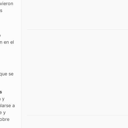
uvieron
os
ó
n en el
que se
s
h y
ularse a
e y
obre