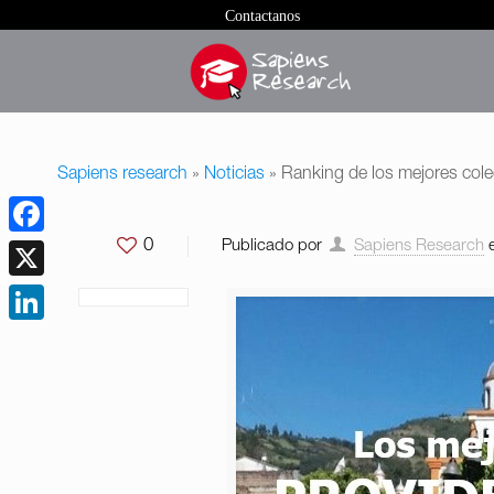
Contactanos
Sapiens research
»
Noticias
»
Ranking de los mejores col
0
Publicado por
Sapiens Research
Facebook
X
LinkedIn