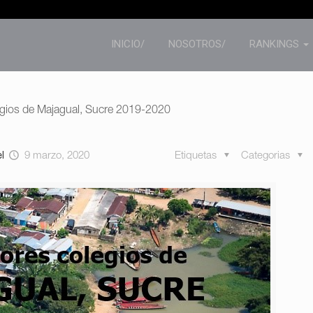
INICIO/
NOSOTROS/
RANKINGS
egios de Majagual, Sucre 2019-2020
el
9 marzo, 2020
Etiquetas
Categorias