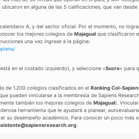
 ubicaron en alguna de las 5 calificaciones, que van desde
calendario A, y del sector oficial. Por el momento, no logr
 conocer los mejores colegios de
Majagual
que clasificaron e
strucciones una vez ingrese a la página:
apiens/
 está en el costado izquierdo), y seleccione «
Sucre
» para 
 de 1.200 colegios clasificados en el
Ranking Col-Sapien
s que pueden vincularse a la membresía de Sapiens Researc
uramente también los mejores colegios de
Majagual
). Vincula
oderosa herramienta que le ayudará a planear, autoevaluars
evar su desempeño académico. Para conocer un poco más s
asistente@sapiensresearch.org
.