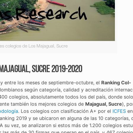
es colegios de Los Majagual, Sucre
 Majagual, Sucre 2019-2020
y entre los meses de septiembre-octubre, el
Ranking Col-
lombianos según categoría, calidad y acreditación internaci
400 colegios, absolutamente todos los del país, donde sol
amente también los mejores colegios de
Majagual, Sucre
), po
dología
. Los colegios con clasificación A+ por el
ICFES
en
anking 2019 y se ubicaron en alguna de las 10 categorías, 
 A su vez, se analizaron si estos más de 1.200 colegios est
r las más de 30 firmas que operan en el país, y 467 colegi