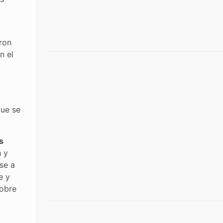
aron
n el
que se
s
h y
rse a
e y
obre