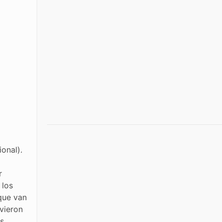
onal).
o
r
 los
que van
uvieron
os