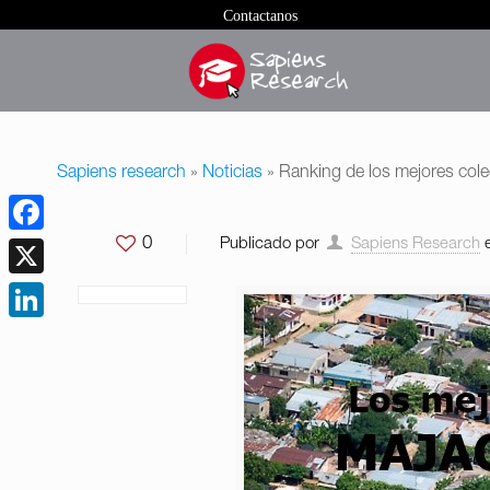
Contactanos
Sapiens research
»
Noticias
»
Ranking de los mejores col
0
Publicado por
Sapiens Research
Facebook
X
LinkedIn