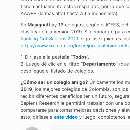
tienen actualmente estos respaldos, por lo que se
AAA++ (la más alta) hasta A (la menos alta).
En
Majagual
hay
17
colegios, según el ICFES, del 
clasificar en la versión 2019. Sin embargo, para
Ranking Col-Sapiens 2019
, siga las siguientes in
https://www.srg.com.co/losmejorescolegios-cols
1. Diríjase a la pestaña “
Todos
”.
2. Luego dé clic en el filtro “
Departamento
” (que
despliegue el listado de colegios.
¿Cómo ser un colegio amigo?
Únicamente los más
2019
, los mejores colegios de Colombia, son lo
recibir diferentes beneficios (en un futuro, seg
Sapiens Research le permitirá trabajar con una p
compararse para tomar mejores decisiones y el
esto, diríjase a
este video
y luego, contáctenos: