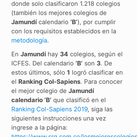
donde solo clasificaron 1.218 colegios
(también los mejores colegios de
Jamundí
calendario
‘B’
), por cumplir
con los requisitos establecidos en la
metodología
.
En
Jamundí
hay
34
colegios, según el
ICFES. Del calendario
‘B’
son
3
. De
estos últimos, sólo
1
logró clasificar en
el
Ranking Col-Sapiens
. Para conocer
el mejor colegio de
Jamundí
calendario ‘B’
que clasificó en el
Ranking Col-Sapiens 2019
, siga las
siguientes instrucciones una vez
ingrese a la página:
https://www.srg.com.co/losmejorescolegio