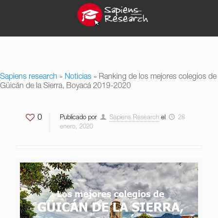
Sapiens research
»
Noticias
»
Ranking de los mejores colegios de
Güicán de la Sierra, Boyacá 2019-2020
0
Publicado por
Sapiens Research
el
28
enero, 2020