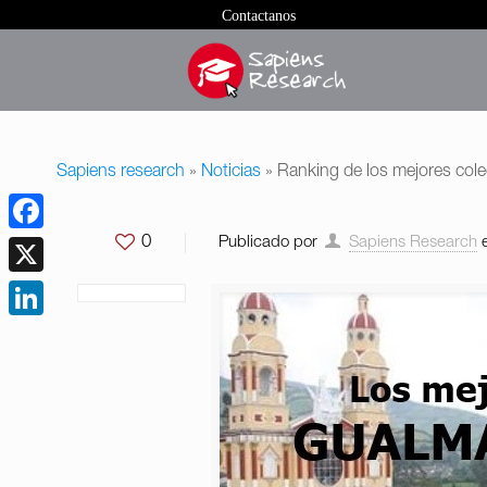
Contactanos
Sapiens research
»
Noticias
»
Ranking de los mejores col
0
Publicado por
Sapiens Research
Facebook
X
LinkedIn