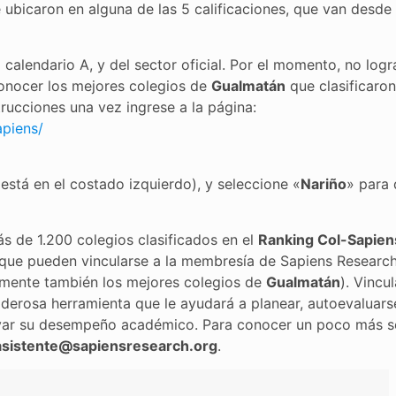
 ubicaron en alguna de las 5 calificaciones, que van desde
 calendario A, y del sector oficial. Por el momento, no logr
 conocer los mejores colegios de
Gualmatán
que clasificaron
strucciones una vez ingrese a la página:
apiens/
 está en el costado izquierdo), y seleccione «
Nariño
» para 
 de 1.200 colegios clasificados en el
Ranking Col-Sapien
s que pueden vincularse a la membresía de Sapiens Researc
uramente también los mejores colegios de
Gualmatán
). Vincu
oderosa herramienta que le ayudará a planear, autoevaluars
evar su desempeño académico. Para conocer un poco más s
asistente@sapiensresearch.org
.