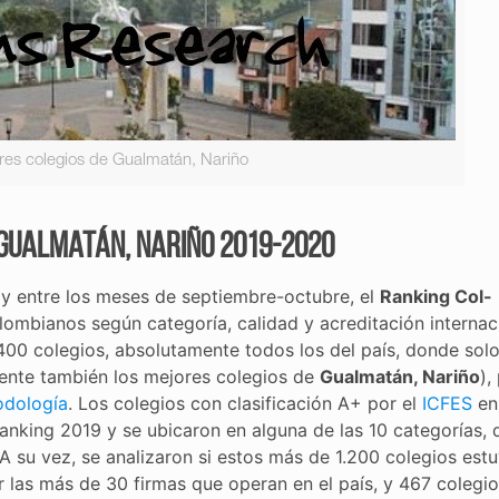
res colegios de Gualmatán, Nariño
 Gualmatán, Nariño 2019-2020
y entre los meses de septiembre-octubre, el
Ranking Col-
lombianos según categoría, calidad y acreditación internaci
400 colegios, absolutamente todos los del país, donde sol
amente también los mejores colegios de
Gualmatán, Nariño
),
dología
. Los colegios con clasificación A+ por el
ICFES
en
anking 2019 y se ubicaron en alguna de las 10 categorías, 
 A su vez, se analizaron si estos más de 1.200 colegios est
r las más de 30 firmas que operan en el país, y 467 colegi