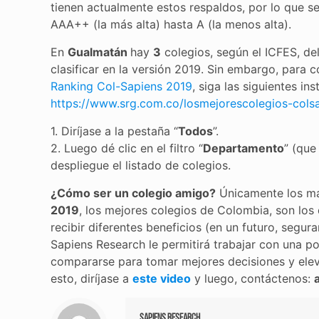
tienen actualmente estos respaldos, por lo que se
AAA++ (la más alta) hasta A (la menos alta).
En
Gualmatán
hay
3
colegios, según el ICFES, del
clasificar en la versión 2019. Sin embargo, para
Ranking Col-Sapiens 2019
, siga las siguientes in
https://www.srg.com.co/losmejorescolegios-cols
1. Diríjase a la pestaña “
Todos
”.
2. Luego dé clic en el filtro “
Departamento
” (que
despliegue el listado de colegios.
¿Cómo ser un colegio amigo?
Únicamente los más
2019
, los mejores colegios de Colombia, son lo
recibir diferentes beneficios (en un futuro, seg
Sapiens Research le permitirá trabajar con una p
compararse para tomar mejores decisiones y el
esto, diríjase a
este video
y luego, contáctenos:
Sapiens Research