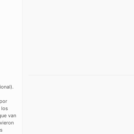
onal).
o
 por
 los
que van
uvieron
os