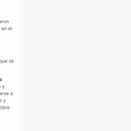
aron
 en el
que se
s
h y
larse a
e y
obre