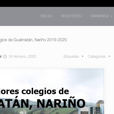
INICIO/
NOSOTROS/
RANKINGS
egios de Gualmatán, Nariño 2019-2020
el
24 febrero, 2020
Etiquetas
Categorias