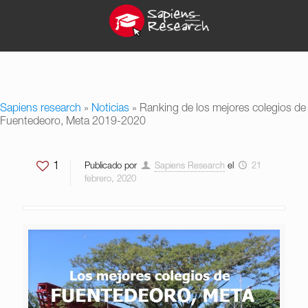
Sapiens research
»
Noticias
»
Ranking de los mejores colegios de
Fuentedeoro, Meta 2019-2020
1
Publicado por
Sapiens Research
el
21
febrero, 2020