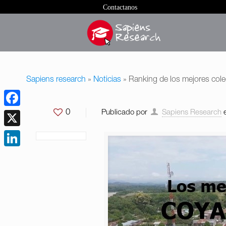
Contactanos
Sapiens research
»
Noticias
»
Ranking de los mejores col
0
Publicado por
Sapiens Research
Facebook
X
LinkedIn