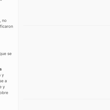
, no
ficaron
que se
s
h y
se a
e y
obre