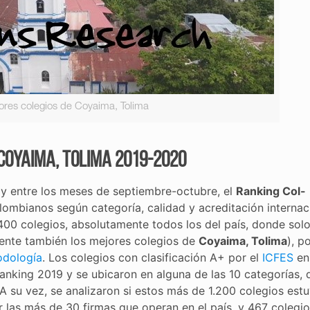
ores colegios de Coyaima, Tolima
Coyaima, Tolima 2019-2020
y entre los meses de septiembre-octubre, el
Ranking Col-
lombianos según categoría, calidad y acreditación internaci
400 colegios, absolutamente todos los del país, donde sol
amente también los mejores colegios de
Coyaima, Tolima
), p
dología
. Los colegios con clasificación A+ por el
ICFES
en
anking 2019 y se ubicaron en alguna de las 10 categorías, 
 A su vez, se analizaron si estos más de 1.200 colegios est
r las más de 30 firmas que operan en el país, y 467 colegi