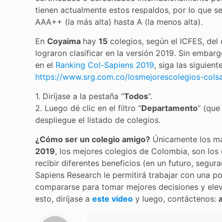
tienen actualmente estos respaldos, por lo que se
AAA++ (la más alta) hasta A (la menos alta).
En
Coyaima
hay
15
colegios, según el ICFES, del c
lograron clasificar en la versión 2019. Sin emba
en el
Ranking Col-Sapiens 2019
, siga las siguien
https://www.srg.com.co/losmejorescolegios-cols
1. Diríjase a la pestaña “
Todos
”.
2. Luego dé clic en el filtro “
Departamento
” (que
despliegue el listado de colegios.
¿Cómo ser un colegio amigo?
Únicamente los más
2019
, los mejores colegios de Colombia, son lo
recibir diferentes beneficios (en un futuro, seg
Sapiens Research le permitirá trabajar con una p
compararse para tomar mejores decisiones y el
esto, diríjase a
este video
y luego, contáctenos: