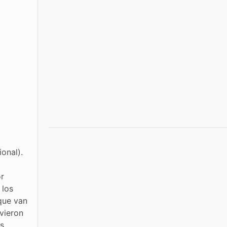
onal).
o
or
 los
que van
uvieron
os