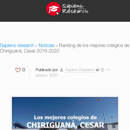
Sapiens research
»
Noticias
»
Ranking de los mejores colegios de
Chiriguaná, Cesar 2019-2020
0
Publicado por
Sapiens Research
el
11
febrero, 2020