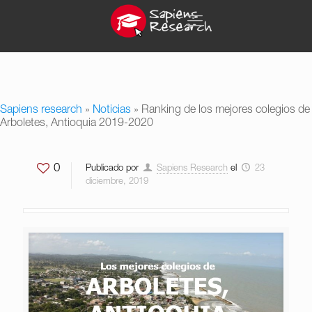
Sapiens research
»
Noticias
»
Ranking de los mejores colegios de
Arboletes, Antioquia 2019-2020
0
Publicado por
Sapiens Research
el
23
diciembre, 2019