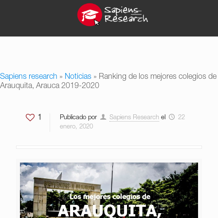
Sapiens research
»
Noticias
»
Ranking de los mejores colegios de
Arauquita, Arauca 2019-2020
1
Publicado por
Sapiens Research
el
22
enero, 2020