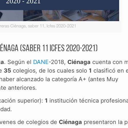
reras Ciénaga, saber 11, Icfes 2020-2021
énaga (Saber 11 Icfes 2020-2021)
ga
. Según el
DANE
-2018,
Ciénaga
cuenta con 
de
35
colegios, de los cuales solo
1
clasificó en e
 haber alcanzado la categoría A+ (antes Muy
te anteriores.
cación superior):
1
institución técnica profesiona
idad.
venes de colegios de
Ciénaga
presentaron la 