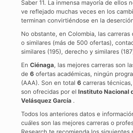
Saber 11. La inmensa mayoría de ellos no
ve reflejado muchas veces en los cambi
terminan convirtiéndose en la deserció
No obstante, en Colombia, las carreras
o similares (más de 500 ofertas), contad
similares (195), derecho y similares (187
En
Ciénaga
, las mejores carreras son l
de
6
ofertas académicas, ningún progra
(AAA). Son en total
6
carreras técnicas,
son ofrecidas por el
Instituto Nacional
Velásquez García
.
Todos los anteriores datos e informació
cuáles son las mejores carreras o prof
Research te recomienda los siguientes p