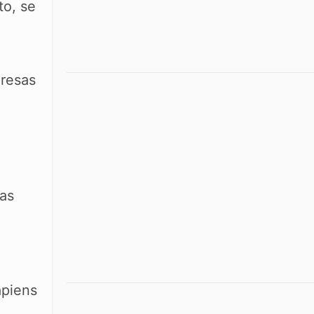
to, se
presas
mas
apiens