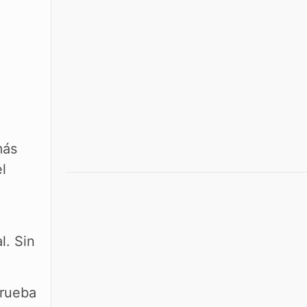
más
l
l. Sin
prueba