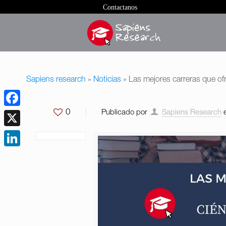
Contactanos
Sapiens research
»
Noticias
»
Las mejores carreras que of
0
Publicado por
Sapiens Research
Facebook
X
LinkedIn