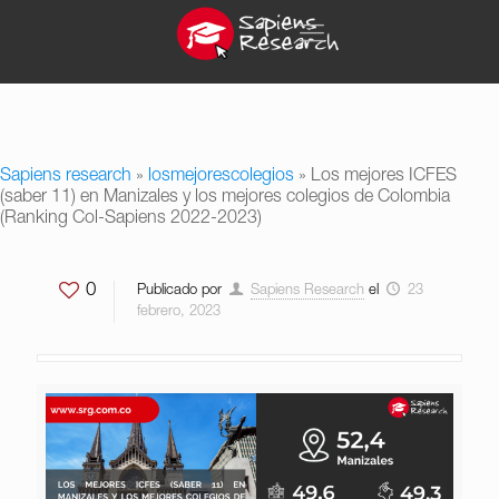
Sapiens research
»
losmejorescolegios
»
Los mejores ICFES
(saber 11) en Manizales y los mejores colegios de Colombia
(Ranking Col-Sapiens 2022-2023)
0
Publicado por
Sapiens Research
el
23
febrero, 2023