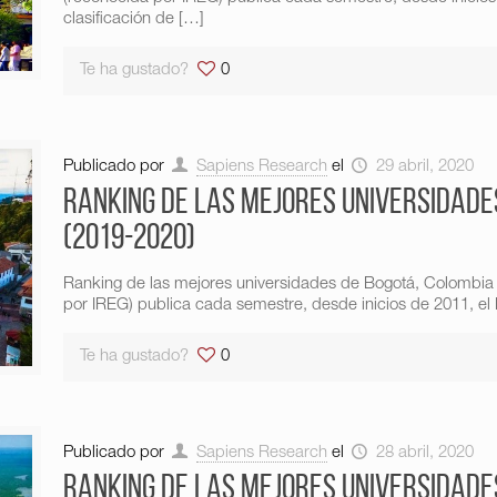
clasificación de
[…]
Te ha gustado?
0
Publicado por
Sapiens Research
el
29 abril, 2020
Ranking de las mejores universidade
(2019-2020)
Ranking de las mejores universidades de Bogotá, Colombia
por IREG) publica cada semestre, desde inicios de 2011, el 
Te ha gustado?
0
Publicado por
Sapiens Research
el
28 abril, 2020
Ranking de las mejores universidad