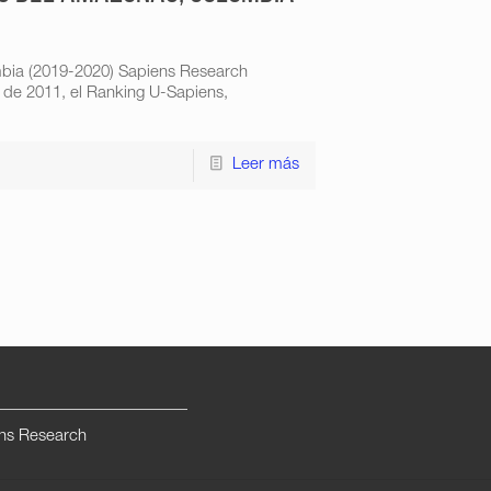
mbia (2019-2020) Sapiens Research
 de 2011, el Ranking U-Sapiens,
Leer más
ns Research