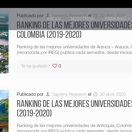
Publicado por
Sapiens Research
el
30 abril, 2020
INICIO/
NOSOTROS/
RANKINGS
Ranking de las mejores universidade
Colombia (2019-2020)
Ranking de las mejores universidades de Arauca – Arauca,
(reconocida por IREG) publica cada semestre, desde inicios
Te ha gustado?
0
Publicado por
Sapiens Research
el
30 abril, 2020
Ranking de las mejores universidade
(2019-2020)
Ranking de las mejores universidades de Antioquia, Colom
(reconocida por IREG) publica cada semestre, desde inicios