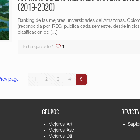
(2019-2020)
Ranking de las mejores universidades del Amazonas, Colo
(reconocida por IREG) publica cada semestre, desde inicios
clasificación de
[…]
Te ha gustado?
1
Prev page
1
2
3
4
5
GRUPOS
REVISTA
Mejores-Art
Sapie
Mejores-Asc
Mejores-Dti