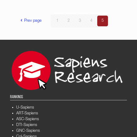
Prev page
1
2
3
4
5
RANKINGS
U-Sapiens
ART-Sapiens
ASC-Sapiens
DTI-Sapiens
GNC-Sapiens
Col-Sapiens