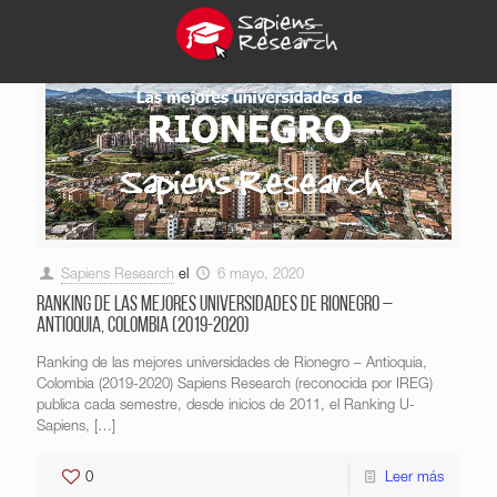
Sapiens Research
el
6 mayo, 2020
Ranking de las mejores universidades de Rionegro –
Antioquia, Colombia (2019-2020)
Ranking de las mejores universidades de Rionegro – Antioquia,
Colombia (2019-2020) Sapiens Research (reconocida por IREG)
publica cada semestre, desde inicios de 2011, el Ranking U-
Sapiens,
[…]
0
Leer más