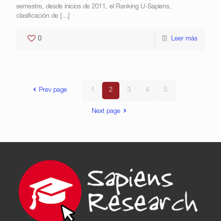
semestre, desde inicios de 2011, el Ranking U-Sapiens,
clasificación de
[…]
0
Leer más
Prev page
1
2
3
4
5
Next page