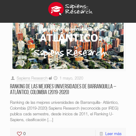
Sapiens Research
el
1 mayo, 2020
Ranking de las mejores universidades de Barranquilla –
Atlántico, Colombia (2019-2020)
Ranking de las mejores universidades de Barranquilla- Atlántico,
Colombia (2019-2020) Sapiens Research (reconocida por IREG)
publica cada semestre, desde inicios de 2011, el Ranking U-
Sapiens, clasificación
[…]
0
Leer más