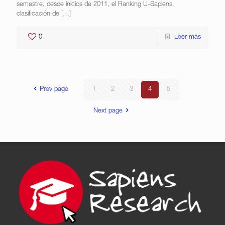
semestre, desde inicios de 2011, el Ranking U-Sapiens,
clasificación de
[…]
0
Leer más
Prev page
1
2
3
4
5
Next page