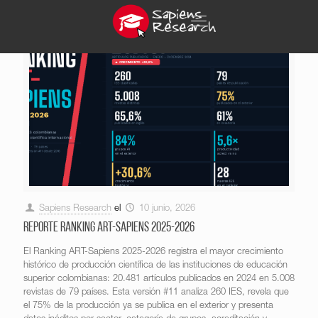
Sapiens Research
el
10 junio, 2026
Reporte Ranking ART-Sapiens 2025-2026
El Ranking ART-Sapiens 2025-2026 registra el mayor crecimiento
histórico de producción científica de las instituciones de educación
superior colombianas: 20.481 artículos publicados en 2024 en 5.008
revistas de 79 países. Esta versión #11 analiza 260 IES, revela que
el 75% de la producción ya se publica en el exterior y presenta