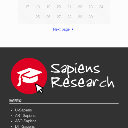
17
18
19
20
21
22
23
24
25
26
27
28
29
30
Next page
RANKINGS
U-Sapiens
ART-Sapiens
ASC-Sapiens
DTI-Sapiens