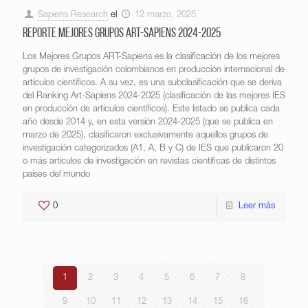
Sapiens Research
el
12 marzo, 2025
Reporte Mejores Grupos ART-Sapiens 2024-2025
Los Mejores Grupos ART-Sapiens es la clasificación de los mejores
grupos de investigación colombianos en producción internacional de
artículos científicos. A su vez, es una subclasificación que se deriva
del Ranking Art-Sapiens 2024-2025 (clasificación de las mejores IES
en producción de artículos científicos). Este listado se publica cada
año desde 2014 y, en esta versión 2024-2025 (que se publica en
marzo de 2025), clasificaron exclusivamente aquellos grupos de
investigación categorizados (A1, A, B y C) de IES que publicaron 20
o más artículos de investigación en revistas científicas de distintos
países del mundo
0
Leer más
1
2
3
4
5
6
7
8
9
10
11
12
13
14
15
16