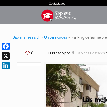
Contactanos
Sapiens research
»
Universidades
»
Ranking de las mejore
0
Publicado por
Sapiens Research
Facebook
X
LinkedIn