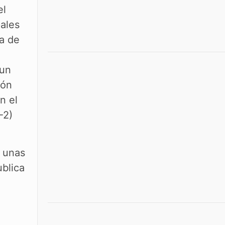
el
pales
na de
 un
ión
n el
-2)
n unas
blica