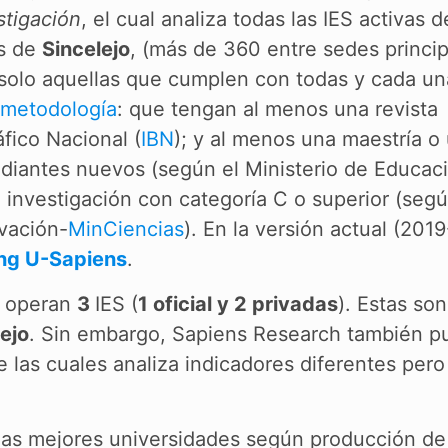
stigación
, el cual analiza todas las IES activas d
es de
Sincelejo
, (más de 360 entre sedes princi
a solo aquellas que cumplen con todas y cada u
metodología
: que tengan al menos una revista
áfico Nacional (
IBN
); y al menos una maestría o
udiantes nuevos (según el Ministerio de Educac
 investigación con categoría C o superior (segú
ovación-
MinCiencias
). En la versión actual (2019
ng U-Sapiens
.
operan
3
IES (
1 oficial y 2 privadas
). Estas so
ejo
. Sin embargo, Sapiens Research también pu
e las cuales analiza indicadores diferentes pero
e las mejores universidades según producción de