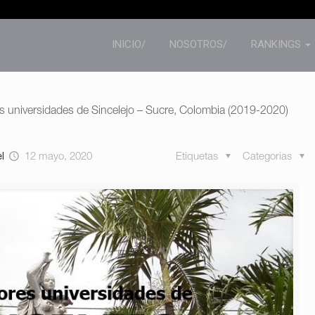
INICIO/
NOSOTROS/
RANKINGS
s universidades de Sincelejo – Sucre, Colombia (2019-2020)
el
12 mayo, 2020
Etiquetas
Categorias