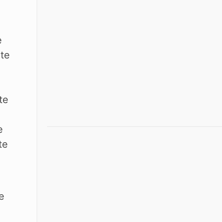
e
nte
te
e
te
e