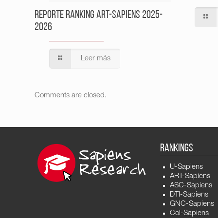
Reporte Ranking ART-Sapiens 2025-
2026
Leer más
Comments are closed.
RANKINGS
U-Sapiens
ART-Sapiens
ASC-Sapiens
DTI-Sapiens
GNC-Sapiens
Col-Sapiens