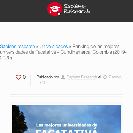
Sapiens research
»
Universidades
»
Ranking de las mejores
universidades de Facatativá – Cundinamarca, Colombia (2019-
2020)
0
Publicado por
Sapiens Research
el
7 mayo,
2020