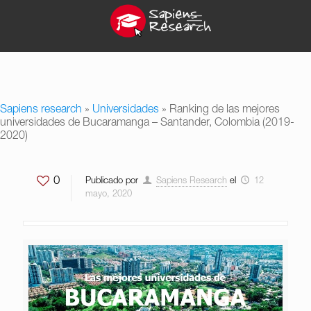
Sapiens research
»
Universidades
»
Ranking de las mejores
universidades de Bucaramanga – Santander, Colombia (2019-
2020)
0
Publicado por
Sapiens Research
el
12
mayo, 2020