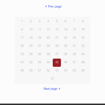
Prev page
1
2
3
4
5
6
7
8
9
10
11
12
13
14
15
16
17
18
19
20
21
22
23
24
25
26
27
28
29
30
31
32
33
34
35
36
37
38
39
40
41
42
43
44
45
46
47
48
49
50
51
52
53
54
55
56
57
Next page