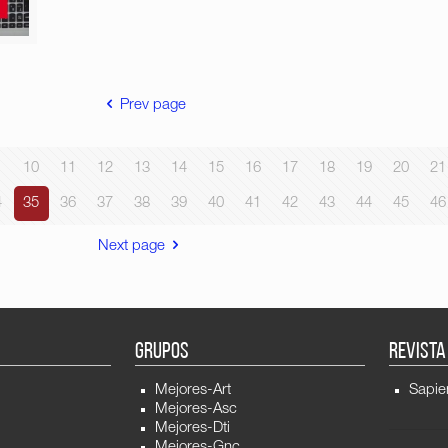
Prev page
10
11
12
13
14
15
16
17
18
19
20
21
4
35
36
37
38
39
40
41
42
43
44
45
46
Next page
GRUPOS
REVISTA
Mejores-Art
Sapie
Mejores-Asc
Mejores-Dti
Mejores-Gnc