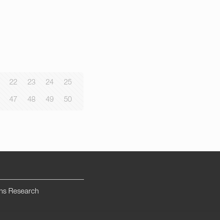
22
23
24
25
47
48
49
50
ns Research