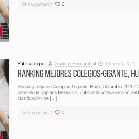
Te ha gustado?
0
Publicado por
Sapiens Research
el
14 enero, 2021
Ranking mejores Colegios-Gigante, Hu
Ranking mejores Colegios-Gigante, Huila, Colombia 2020-20
consultoría Sapiens Research, publicó la octava versión del
clasificación de
[…]
Te ha gustado?
0