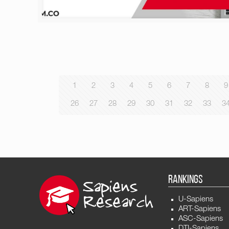
1
2
3
4
5
6
7
8
9
26
27
28
29
30
31
32
33
3
RANKINGS
U-Sapiens
ART-Sapiens
ASC-Sapiens
DTI-Sapiens