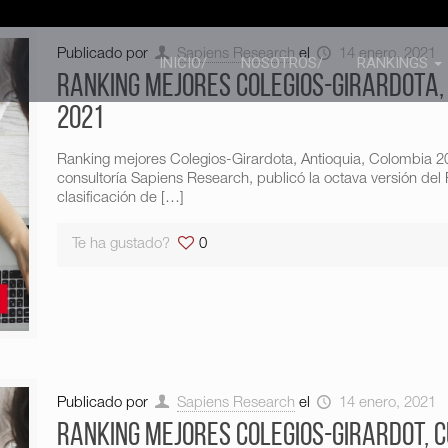
Publicado por
Sapiens Research
el
14 enero, 2021
INICIO/
NOSOTROS/
RANKINGS
Ranking mejores Colegios-Girardota, 
2021
Ranking mejores Colegios-Girardota, Antioquia, Colombia 2
consultoría Sapiens Research, publicó la octava versión del
clasificación de
[…]
Te ha gustado?
0
Publicado por
Sapiens Research
el
14 enero, 2021
Ranking mejores Colegios-Girardot, 