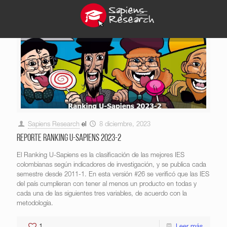
Sapiens Research
el
8 diciembre, 2023
Reporte Ranking U-Sapiens 2023-2
El Ranking U-Sapiens es la clasificación de las mejores IES
colombianas según indicadores de investigación, y se publica cada
semestre desde 2011-1. En esta versión #26 se verificó que las IES
del país cumplieran con tener al menos un producto en todas y
cada una de las siguientes tres variables, de acuerdo con la
metodología.