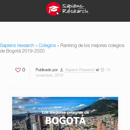
Sapiens research
»
Colegios
»
Ranking de los mejores colegios
de Bogotá 2019-2020
0
Publicado por
Sapiens Research
el
14
noviembre, 2019