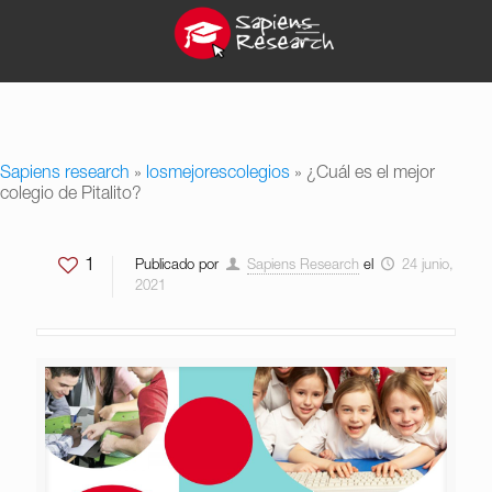
Sapiens research
»
losmejorescolegios
»
¿Cuál es el mejor
colegio de Pitalito?
1
Publicado por
Sapiens Research
el
24 junio,
2021