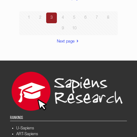
1
2
3
4
5
6
7
8
9
10
Next page
RANKINGS
U-Sapiens
ART-Sapiens