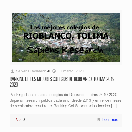
Sapiens Research
el
10 marzo, 2020
Ranking de los mejores colegios de Rioblanco, Tolima 2019-
2020
Ranking de los mejores colegios de Rioblanco, Tolima 2019-2020
Sapiens Research publica cada año, desde 2013 y entre los meses
de septiembre-octubre, el Ranking Col-Sapiens (clasificación
[…]
0
Leer más