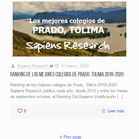
Sapiens Research
el
10 marzo, 2020
Ranking de los mejores colegios de Prado, Tolima 2019-2020
Ranking de los mejores colegios de Prado, Tolima 2019-2020
Sapiens Research publica cada año, desde 2013 y entre los meses
de septiembre-octubre, el Ranking Col-Sapiens (clasificación
[…]
0
Leer más
Prev page