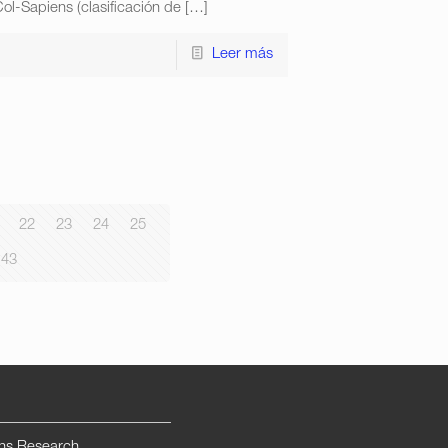
ol-Sapiens (clasificación de
[…]
Leer más
22
23
24
25
43
ns Research