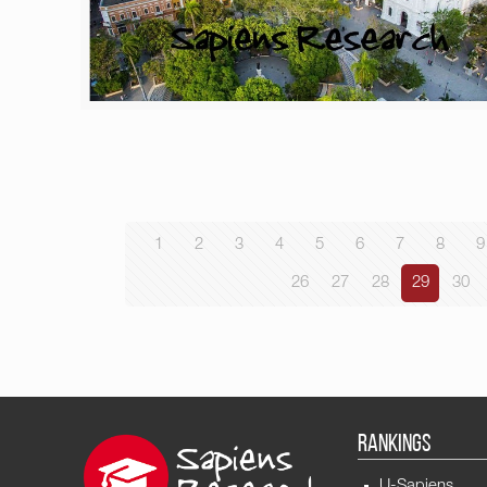
1
2
3
4
5
6
7
8
9
26
27
28
29
30
RANKINGS
U-Sapiens