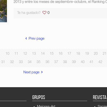
2013 y entre los meses de septiembre-octubre, el Ranking C
Te ha gustado?
0
Prev page
10
11
12
13
14
15
16
17
18
19
20
21
31
32
33
34
35
36
37
38
39
40
41
42
Next page
GRUPOS
REVISTA
Mejores-Art
Sapie