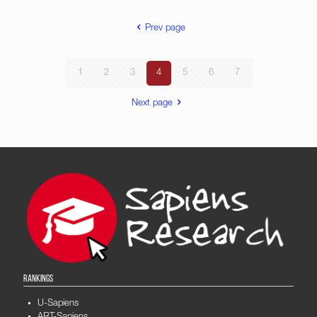
Prev page
1
2
3
4
5
6
7
Next page
RANKINGS
U-Sapiens