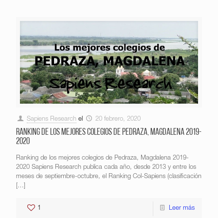
Sapiens Research
el
20 febrero, 2020
Ranking de los mejores colegios de Pedraza, Magdalena 2019-
2020
Ranking de los mejores colegios de Pedraza, Magdalena 2019-
2020 Sapiens Research publica cada año, desde 2013 y entre los
meses de septiembre-octubre, el Ranking Col-Sapiens (clasificación
[…]
1
Leer más