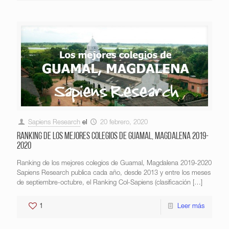
Sapiens Research
el
20 febrero, 2020
Ranking de los mejores colegios de Guamal, Magdalena 2019-
2020
Ranking de los mejores colegios de Guamal, Magdalena 2019-2020
Sapiens Research publica cada año, desde 2013 y entre los meses
de septiembre-octubre, el Ranking Col-Sapiens (clasificación
[…]
1
Leer más